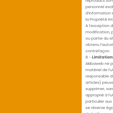
reproduits son
personnel excl
d’information 
la Propriété Int
A l’exception d
modification, 
ou partie du s
obtenu l’autor
contrefaçon.
8 -
Limitation
Akibaweb ne p
matériel de l’u
responsable de
articles) peuve
supprimer, sa
approprié à l’u
particulier au
se réserve éga