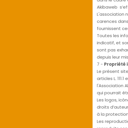
Akibaweb s’eff
L'association 
carences dans l
fournissent ce
Toutes les inf
indicatif, et s
sont pas exhau
depuis leur mis
7 -
Propriété 
Le présent sit
articles L. 111.
l'Association 
qui pourrait êt
Les logos, icô
droits d’auteur
à la protecti
Les reproducti