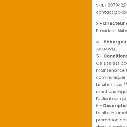
SIRET 8879422
contact@akib
3
- Directeur 
Président Aki
4 -
Hébergeur
AKIBAWEB
5 -
Conditions
Ce site est ac
maintenance te
communiquer pr
Le site https:/
mentions léga
l’utilisateur q
6 -
Descriptio
Le site interne
promotion de 
dans le cadre 