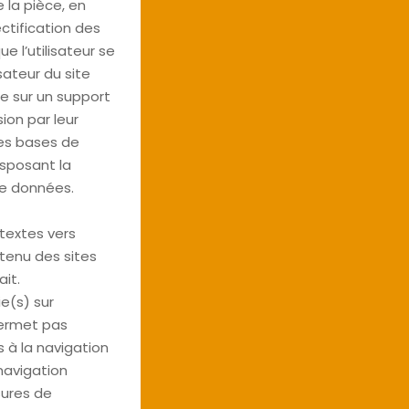
 la pièce, en
ectification des
 l’utilisateur se
ateur du site
ue sur un support
ion par leur
Les bases de
nsposant la
de données.
textes vers
ntenu des sites
it.
ie(s) sur
 permet pas
es à la navigation
 navigation
sures de