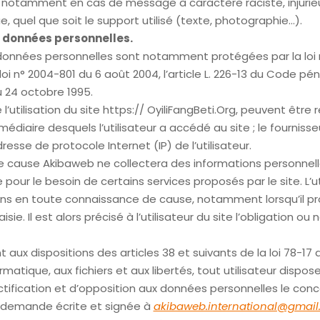
ur, notamment en cas de message à caractère raciste, injurie
, quel que soit le support utilisé (texte, photographie…).
 données personnelles.
 données personnelles sont notamment protégées par la loi 
a loi n° 2004-801 du 6 août 2004, l’article L. 226-13 du Code pén
 24 octobre 1995.
l’utilisation du site https:// OyiliFangBeti.Org, peuvent être re
ermédiaire desquels l’utilisateur a accédé au site ; le fourniss
’adresse de protocole Internet (IP) de l’utilisateur.
e cause Akibaweb ne collectera des informations personnelle
ue pour le besoin de certains services proposés par le site. L’ut
ns en toute connaissance de cause, notamment lorsqu’il pr
sie. Il est alors précisé à l’utilisateur du site l’obligation ou 
ux dispositions des articles 38 et suivants de la loi 78-17 d
formatique, aux fichiers et aux libertés, tout utilisateur dispose
ctification et d’opposition aux données personnelles le conc
 demande écrite et signée à
akibaweb.international@gmai