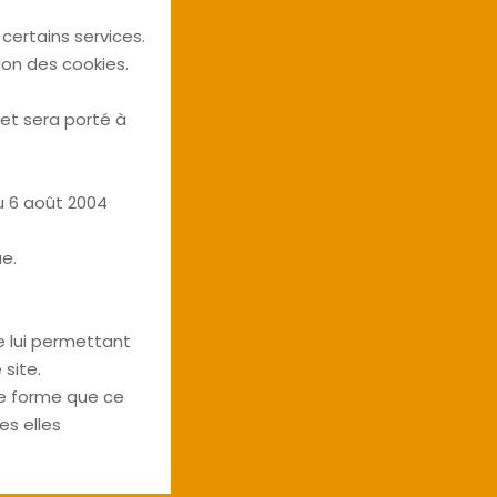
 certains services.
tion des cookies.
s et sera porté à
u 6 août 2004
e.
e lui permettant
 site.
ue forme que ce
es elles