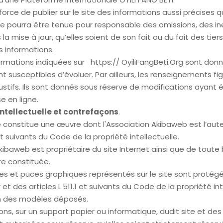
orce de publier sur le site des informations aussi précises q
ne pourra être tenue pour responsable des omissions, des i
a mise à jour, qu’elles soient de son fait ou du fait des tiers
s informations.
ormations indiquées sur https:// OyiliFangBeti.Org sont donn
ont susceptibles d’évoluer. Par ailleurs, les renseignements fig
stifs. Ils sont donnés sous réserve de modifications ayant
e en ligne.
intellectuelle et contrefaçons
.
e constitue une œuvre dont l'Association Akibaweb est l’aut
1 et suivants du Code de la propriété intellectuelle.
Akibaweb est propriétaire du site Internet ainsi que de tou
re constituée.
nes et puces graphiques représentés sur le site sont protégé
 et des articles L.511.1 et suivants du Code de la propriété int
on des modèles déposés.
ons, sur un support papier ou informatique, dudit site et des