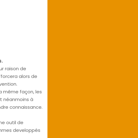
s.
ur raison de
forcera alors de
vention.
 la même façon, les
nt néanmoins à
rendre connaissance.
me outil de
rammes developpés