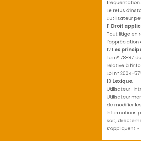
fréquentation.
Le refus d’inst
L’utilisateur p
11
Droit applic
Tout litige en 
l’appréciation
12
Les princip
Loi n° 78-87 d
relative à l’inf
Loi n° 2004-57
13
Lexique
.
Utilisateur : I
Utilisateur me
de modifier les
Informations p
soit, directem
s’appliquent » (