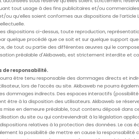
t autorisées sous réserve qu’elles soient strictement réser
uant tout usage à des fins publicitaires et/ou commerciale
et/ou qu’elles soient conformes aux dispositions de l’article
ellectuelle.
es dispositions ci-dessus, toute reproduction, représentation
par quelque procédé que ce soit et sur quelque support que 
ite, de tout ou partie des différentes œuvres qui le compose
isation préalable d'Akibaweb, est strictement interdite et co
s de responsabilité.
ourra être tenu responsable des dommages directs et indi
tilisateur, lors de l’accès au site. Akibaweb ne pourra égale
s dommages indirects. Des espaces interactifs (possibilité
nt être à la disposition des utilisateurs. Akibaweb se réserve
ns mise en demeure préalable, tout contenu déposé dans c
tilisation du site ou qui contreviendrait à la législation appli
x dispositions relatives à la protection des données. Le cas 
lement la possibilité de mettre en cause la responsabilité c