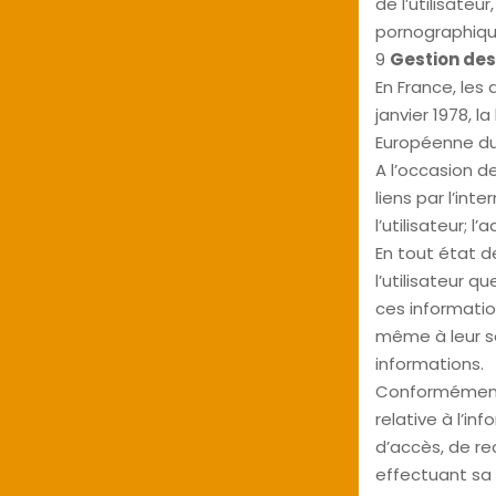
de l’utilisate
pornographique
9
Gestion des
En France, les
janvier 1978, l
Européenne du
A l’occasion de 
liens par l’int
l’utilisateur; l
En tout état d
l’utilisateur q
ces informatio
même à leur sai
informations.
Conformément a
relative à l’in
d’accès, de re
effectuant sa