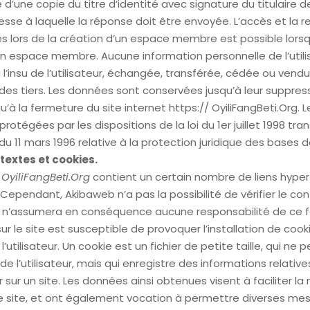
une copie du titre d’identité avec signature du titulaire de
esse à laquelle la réponse doit être envoyée. L’accès et la r
s lors de la création d’un espace membre est possible lorsque
 espace membre. Aucune information personnelle de l’utilis
 l’insu de l’utilisateur, échangée, transférée, cédée ou vend
es tiers. Les données sont conservées jusqu’à leur suppress
u’à la fermeture du site internet https:// OyiliFangBeti.Org. 
otégées par les dispositions de la loi du 1er juillet 1998 tra
 du 11 mars 1996 relative à la protection juridique des bases 
textes et cookies.
/ OyiliFangBeti.Org
contient un certain nombre de liens hyper
 Cependant, Akibaweb n’a pas la possibilité de vérifier le co
 et n’assumera en conséquence aucune responsabilité de ce fa
ur le site est susceptible de provoquer l’installation de cook
 l’utilisateur. Un cookie est un fichier de petite taille, qui ne
n de l’utilisateur, mais qui enregistre des informations relativ
 sur un site. Les données ainsi obtenues visent à faciliter la
 le site, et ont également vocation à permettre diverses me