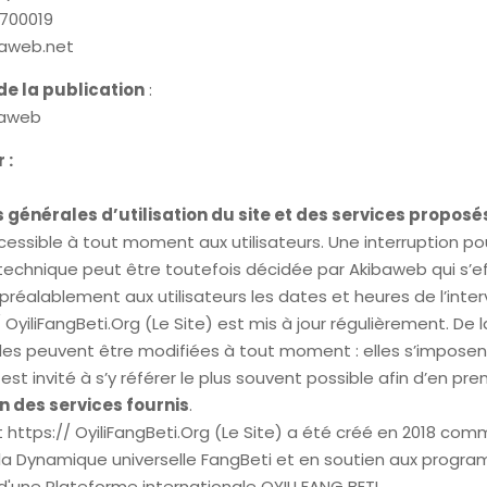
1700019
aweb.net
de la publication
:
baweb
 :
 générales d’utilisation du site et des services proposé
cessible à tout moment aux utilisateurs. Une interruption po
chnique peut être toutefois décidée par Akibaweb qui s’ef
éalablement aux utilisateurs les dates et heures de l’inter
/ OyiliFangBeti.Org (Le Site) est mis à jour régulièrement. De
les peuvent être modifiées à tout moment : elles s’impose
ui est invité à s’y référer le plus souvent possible afin d’en p
n des services fournis
.
t https:// OyiliFangBeti.Org (Le Site) a été créé en 2018 com
la Dynamique universelle FangBeti et en soutien aux prog
d'une Plateforme internationale OYILI FANG BETI.