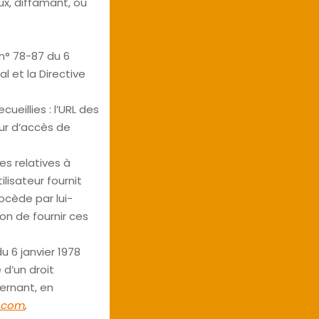
ux, diffamant, ou
n° 78-87 du 6
al et la Directive
cueillies : l’URL des
eur d’accès de
s relatives à
ilisateur fournit
ocède par lui-
non de fournir ces
u 6 janvier 1978
 d’un droit
ernant, en
l.com
,