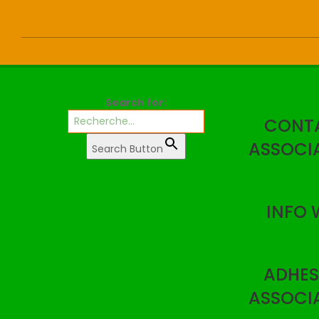
2022-
12-
22
Search for:
CONT
ASSOCI
Search Button
INFO 
ADHES
ASSOCI