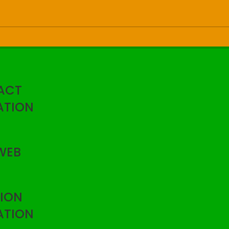
ACT
ATION
WEB
ION
ATION