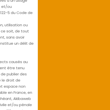
vées à un usage
s et/ou
 L122-5 du Code de
, utilisation ou
ce soit, de tout
nt, sans avoir
nstitue un délit de
rects causés au
ment être tenu
 de publier des
 le droit de
et espace non
cable en France, en
échéant, Akibaweb
ivile et/ou pénale