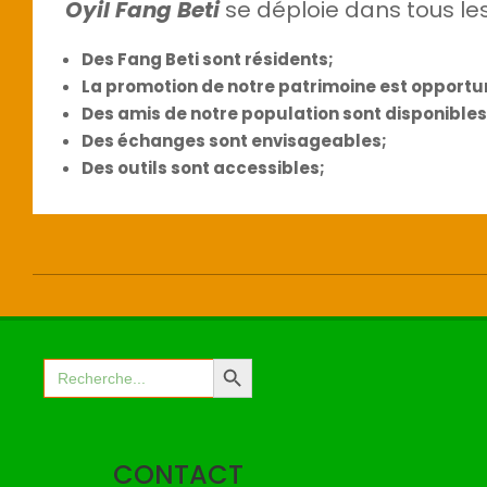
Oyil Fang Beti
se déploie dans tous le
Des Fang Beti sont résidents;
La promotion de notre patrimoine est opportu
Des amis de notre population sont disponibl
Des échanges sont envisageables;
Des outils sont accessibles;
2022-
12-
27
Search Button
Search
for:
CONTACT