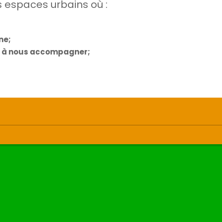
s espaces urbains où :
ne;
es à nous accompagner;