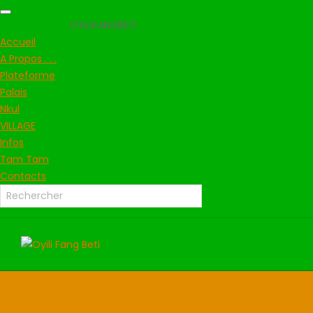
OYILIFANGBETI
Accueil
A Propos . . .
Plateforme
Palais
Nkul
VILLAGE
Infos
Tam Tam
Contacts
Skip
to
content